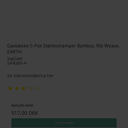
Gaveæske 5-Pak Støttestrømper Bambus, Rib Weave,
EARTH
SupCare
24-8300-4
Se størrelsesskema her
609,00 DKK
517,00 DKK
Vis produkt