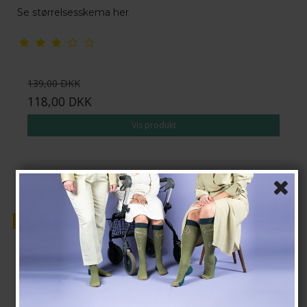
Se størrelsesskema her
139,00 DKK
118,00 DKK
Vis produkt
Tilbud