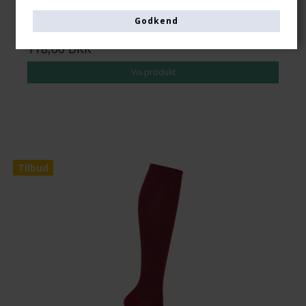
Godkend
139,00 DKK
118,00 DKK
Vis produkt
Tilbud