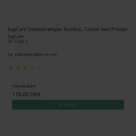
SupCare Støttestrømper Bambus, Creme med Prikker
SupCare
25-1520-2
Se størrelsesskema her
139,00 DKK
118,00 DKK
Vis produkt