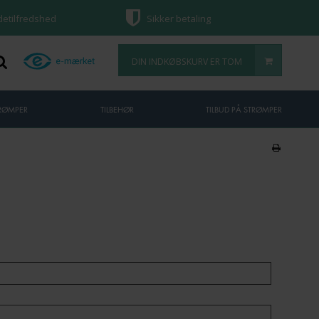
ndetilfredshed
Sikker betaling
DIN INDKØBSKURV ER TOM
TRØMPER
TILBEHØR
TILBUD PÅ STRØMPER