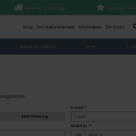
Levering 1-2 hverdage
5 stjerner i ku
Shop
Om støttestrømper
Information
Din konto
SOKKER OG UNDERTØJ
SPORT
FLYS
obligatoriske
E-mail
*
EAN/Offentlig
Mobil nr.
*
+45