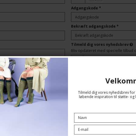
Adgangskode
*
Bekræft adgangskode
*
Tilmeld dig vores nyhedsbrev
Bliv opdateret med specielle tilbud 
Jeg vil gerne tilmeldes 
Velkom
Tilmeld dig vores nyhedsbrev for 
løbende inspiration til støtte- 