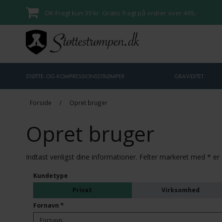
DK-Fragt kun 39 kr. Gratis fragt på ordrer over 499,-
STØTTE- OG KOMPRESSIONSSTRØMPER
GRAVIDITET
Forside
/
Opret bruger
Opret bruger
Indtast venligst dine informationer. Felter markeret med * er 
Kundetype
Virksomhed
Privat
Fornavn
*