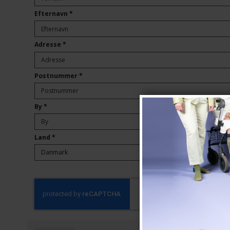
Efternavn
*
Adresse
*
Postnummer
*
By
*
Land
*