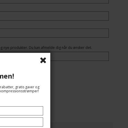
og nye produkter. Du kan afmelde dig når du ønsker det.
nyhedsbrevet
men!
rabatter, gratis gaver og
og kompressionsstrømper!