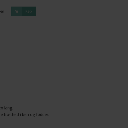
par
Køb
n lang.
dre træthed i ben og fødder.