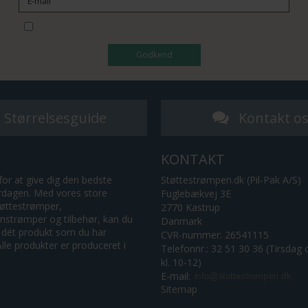
Jeg vil gerne tilmeldes nyhedsbrevet
Godkend
Størrelsesguide
Kontakt o
KONTAKT
for at give dig den bedste
Støttestrømpen.dk (Pil-Pak A/S)
erdagen. Med vores store
Fuglebækvej 3E
tøttestrømper,
2770 Kastrup
strømper og tilbehør, kan du
Danmark
 dét produkt som du har
CVR-nummer: 26541115
lle produkter er produceret i
Telefonnr.: 32 51 30 36 (Tirsdag
kl. 10-12)
E-mail
:
Sitemap