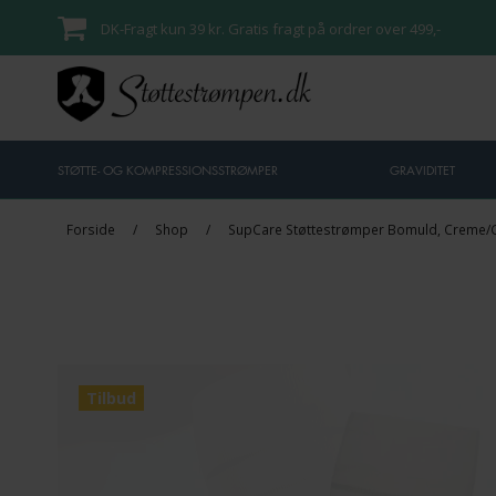
DK-Fragt kun 39 kr. Gratis fragt på ordrer over 499,-
STØTTE- OG KOMPRESSIONSSTRØMPER
GRAVIDITET
Forside
/
Shop
/
SupCare Støttestrømper Bomuld, Creme/G
Tilbud