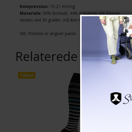
Kompression:
15-21 mmHg
Materiale:
50% Bomuld, 44% Polyamid, 6% Elastan
Vaskes ved 30 grader, må ikke tørretumbles
NB. Priserne er angivet parvis
Relaterede produkt
Tilbud