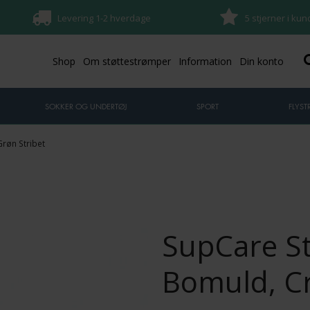
Levering 1-2 hverdage
5 stjerner i ku
Shop
Om støttestrømper
Information
Din konto
SOKKER OG UNDERTØJ
SPORT
FLYS
røn Stribet
SupCare S
Bomuld, C