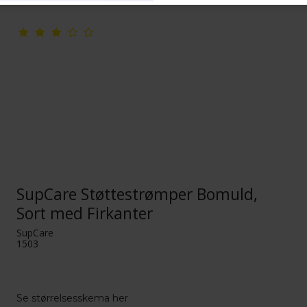
SupCare Støttestrømper Bomuld,
Sort med Firkanter
SupCare
1503
Se størrelsesskema her