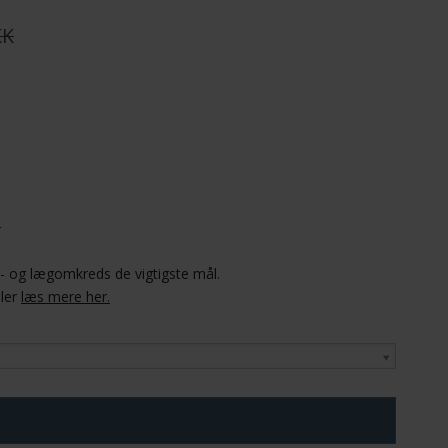
KK
r
el- og lægomkreds de vigtigste mål.
ller
læs mere her.