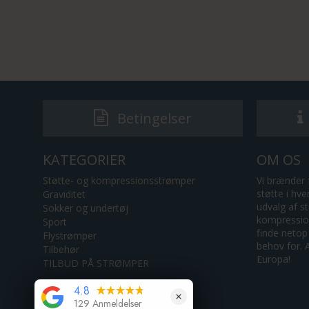
Betingelser
KATEGORIER
OM OS
Støtte- og kompressionsstrømper
Vi brænder 
støtte i hv
Graviditet
udvalg af s
Sokker og undertøj
4.8
kompression
Sport
129 Anmeldelser
finde netop
Flystrømper
behov for. A
Tilbehør
Europa!
TILBUD PÅ STRØMPER
Bedøm os på
google