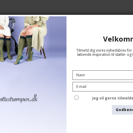
Velkom
Tilmeld dig vores nyhedsbrev for 
er
løbende inspiration til støtte- 
SupCare Støttestrømper Bomuld,
Sort med Multi Striber
SupCare
Jeg vil gerne tilmel
1517
Godken
Se størrelsesskema her