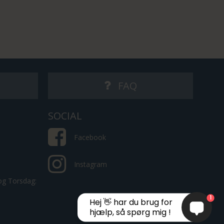
s
FAQ
SOCIAL
Facebook
Instagram
 og Torsdag:
1
Hej 👋 har du brug for
hjælp, så spørg mig !