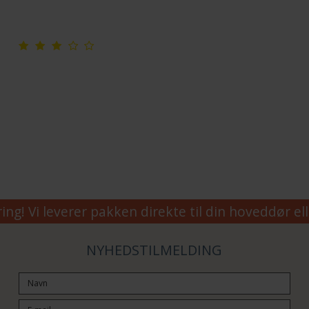
g! Vi leverer pakken direkte til din hoveddør el
NYHEDSTILMELDING