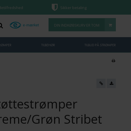
ndetilfredshed
Sikker betaling
DIN INDKØBSKURV ER TOM
TRØMPER
TILBEHØR
TILBUD PÅ STRØMPER
tøttestrømper
reme/Grøn Stribet