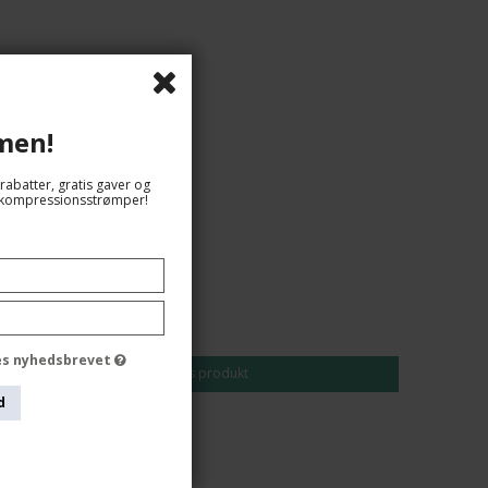
men!
rabatter, gratis gaver og
og kompressionsstrømper!
129,00 DKK
109,00 DKK
des nyhedsbrevet
Vis produkt
d