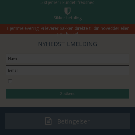
5 stjerner i kundetilfredshed
Sikker betaling
Hjemmelevering! Vi leverer pakken direkte til din hoveddør eller
postkasse!
NYHEDSTILMELDING
Jeg vil gerne tilmeldes nyhedsbrevet
Godkend
Betingelser