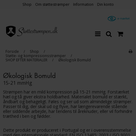
Shop
Om støttestrømper
Information
Din konto
Forside
/
Shop
/
Støtte- og kompressionsstrømper
/
SHOP EFTER MATERIALER
/
Økologisk Bomuld
Økologisk Bomuld
15-21 mmHg
Strømpen har en mild kompression på 15-21 mmHg. Forstærket
hæl og tå giver ekstra holdbarhed. Materialet bomuld er stærkt,
åndbart og behageligt. Føles og ser ud som almindelige strømper.
Passer til dig, der skal ud og flyve, har længerevarende stående
eller siddende arbejde, har tendens til åreknuder, eller vil forhindre
træthed i ben og fødder.
Dette produkt er produceret i Portugal og er i overensstemmelse
med den internationale standard: EN ISO 13485: 2003 / ISO 9001: