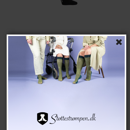
Støttestrømper Økologisk Bomuld, Flower Shower,
Sort
EcoCotton
22-4010
Se størrelsesskema her
139,00 DKK
118,00 DKK