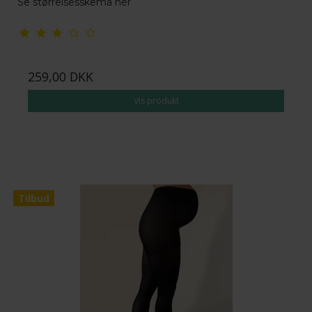
Se størrelsesskema her
259,00 DKK
Vis produkt
Tilbud