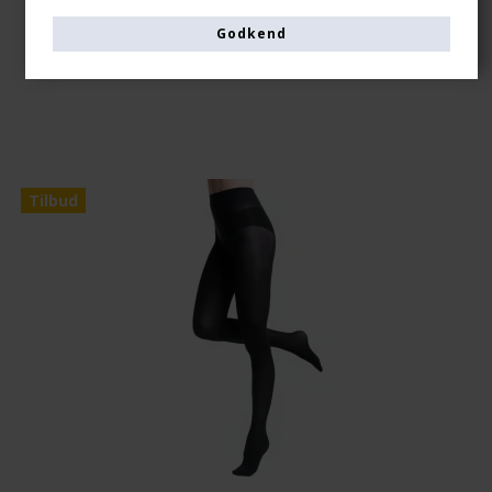
194,00 DKK
Godkend
Vis produkt
Tilbud