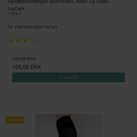
Flystøttestrømper Microfiber, Åben Tå, Soleil
SupCare
1505-1
Se størrelsesskema her
129,00 DKK
109,00 DKK
Vis produkt
Tilbud