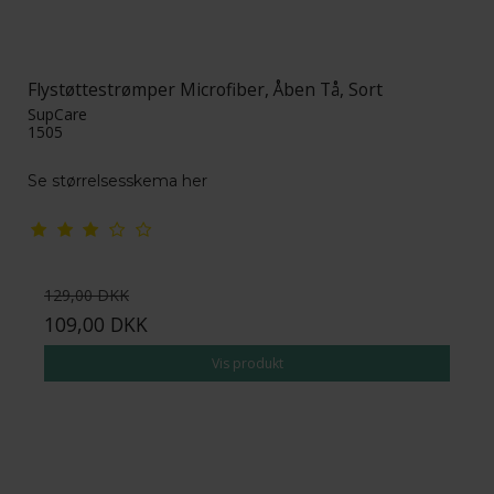
Flystøttestrømper Microfiber, Åben Tå, Sort
SupCare
1505
Se størrelsesskema her
129,00 DKK
109,00 DKK
Vis produkt