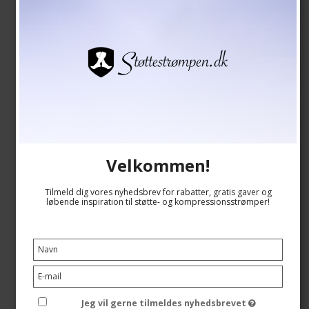
Velkommen!
Støttestrømpebukser Microfiber, 140 Denier, Navy
SupCare
Tilmeld dig vores nyhedsbrev for rabatter, gratis gaver og
6600-1
løbende inspiration til støtte- og kompressionsstrømper!
Se størrelsesskema her
229,00 DKK
Jeg vil gerne tilmeldes nyhedsbrevet