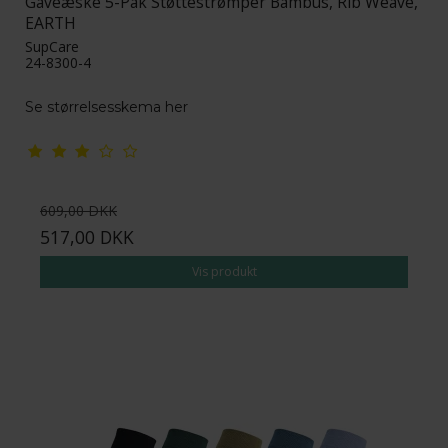
Gaveæske 5-Pak Støttestrømper Bambus, Rib Weave,
EARTH
SupCare
24-8300-4
Se størrelsesskema her
609,00 DKK
517,00 DKK
Vis produkt