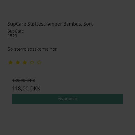
SupCare Støttestrømper Bambus, Sort
SupCare
1523
Se størrelsesskema her
139,00 DKK
118,00 DKK
Vis produkt