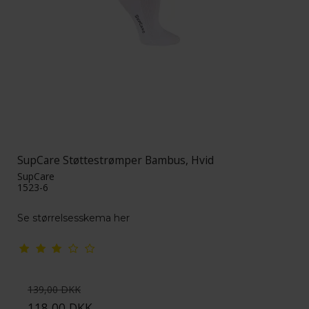
SupCare Støttestrømper Bambus, Hvid
SupCare
1523-6
Se størrelsesskema her
139,00 DKK
118,00 DKK