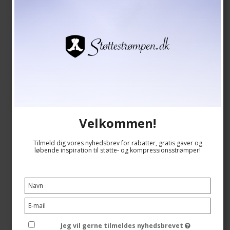
SupCare Støttestrømper Bambus, Bordeaux Meleret
SupCare
24-1524-1
Se størrelsesskema her
Velkommen!
Tilmeld dig vores nyhedsbrev for rabatter, gratis gaver og
løbende inspiration til støtte- og kompressionsstrømper!
139,00 DKK
118,00 DKK
Vis produkt
Jeg vil gerne tilmeldes nyhedsbrevet