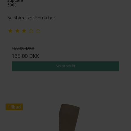
SupCare
5000
Se størrelsesskema her
159,00 DKK
135,00 DKK
Vis produkt
Tilbud