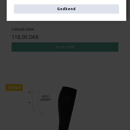
Godkend
139,00 DKK
118,00 DKK
Vis produkt
Tilbud