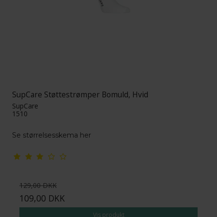
SupCare Støttestrømper Bomuld, Hvid
SupCare
1510
Se størrelsesskema her
129,00 DKK
109,00 DKK
Vis produkt