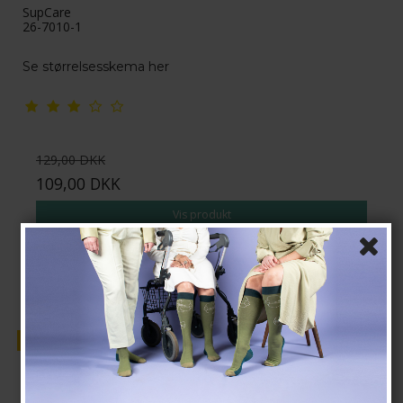
SupCare
26-7010-1
Se størrelsesskema her
129,00 DKK
109,00 DKK
Vis produkt
Tilbud