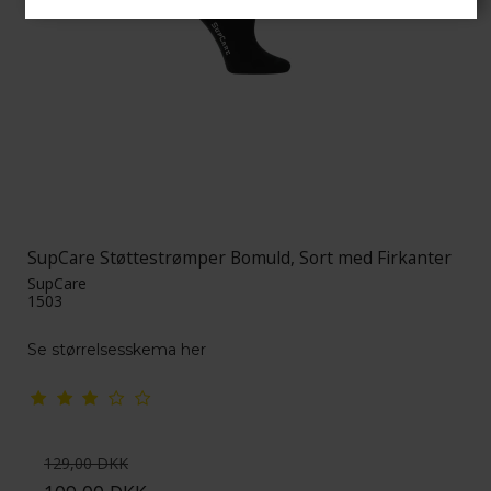
SupCare Støttestrømper Bomuld, Sort med Firkanter
SupCare
1503
Se størrelsesskema her
129,00 DKK