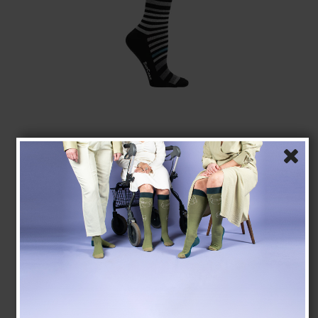
SupCare Støttestrømper Bomuld, Sort med Multi
Striber
SupCare
1517
Se størrelsesskema her