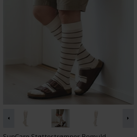
SupCare Støttestrømper Bomuld,