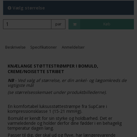
Vælg størrelse
par
Køb
Beskrivelse
Specifikationer
Anmeldelser
KNÆLANGE STØTTESTRØMPER I BOMULD,
CREME/NOISETTE STRIBET
NB
- Ved valg af størrelse, er din ankel- og lægomkreds de
vigtigste mål
(se størrelsesskemaet under produktbillederne).
En komfortabel luksusstøttestrømpe fra SupCare i
kompressionsklasse 1 (15-21 mmHg).
Bomuld er kendt for sin styrke og holdbarhed. Det er
varmeledende og holder derfor dine fødder i en behagelig
temperatur dagen lang.
Passer til dig, der skal ud og flyve, har længerevarende