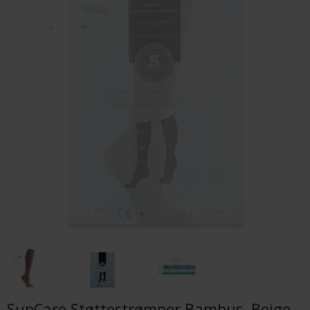
SupCare Støttestrømper Bambus, Beige,