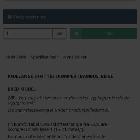
Vælg størrelse
par
Køb
Beskrivelse
Specifikationer
Anmeldelser
KNÆLANGE STØTTESTRØMPER I BAMBUS, BEIGE
BRED MODEL
NB
- Ved valg af størrelse, er din ankel- og lægomkreds de
vigtigste mål
(se størrelsesskemaet under produktbillederne).
En komfortabel luksusstøttestrømpe fra SupCare i
kompressionsklasse 1 (15-21 mmHg).
Bambusmaterialet er kendt for dets enestående