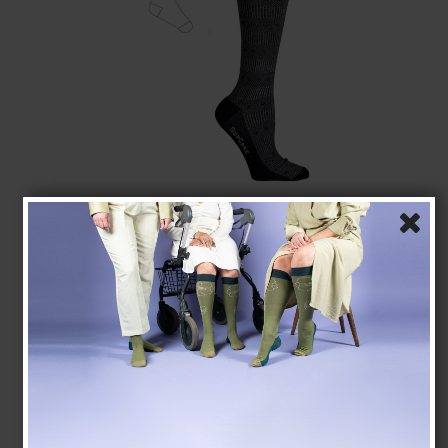
Støttestrømper Bambus, Sort Marocco Mønster,
BRED MODEL
SupCare
B7620