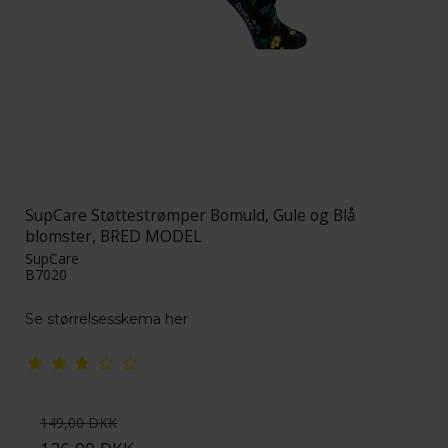
SupCare Støttestrømper Bomuld, Gule og Blå
blomster, BRED MODEL
SupCare
B7020
S
e størrelsesskema her
149,00 DKK