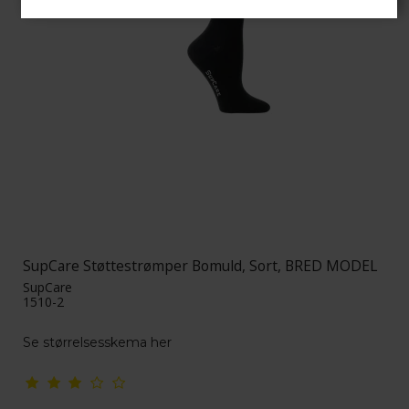
SupCare Støttestrømper Bomuld, Sort, BRED MODEL
SupCare
1510-2
Se størrelsesskema her