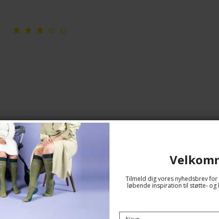
Velkom
Støttestrømper Bambus, Blomme Rib
SupCare
Tilmeld dig vores nyhedsbrev for 
26-8201-5
løbende inspiration til støtte- 