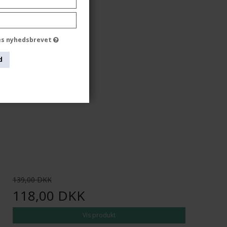
des nyhedsbrevet
d
139,00 DKK
118,00 DKK
Vis produkt