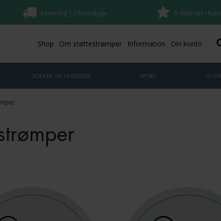
Levering 1-2 hverdage
5 stjerner i ku
Shop
Om støttestrømper
Information
Din konto
SOKKER OG UNDERTØJ
SPORT
FLYS
ømper
estrømper