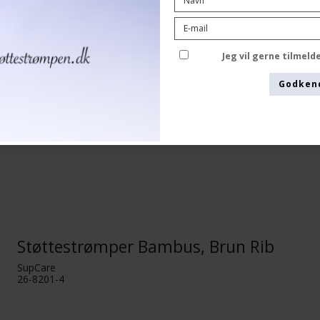
Se størrelsesskema her
Jeg vil gerne tilmel
Godken
Støttestrømper Bambus, Brun Rib
SupCare
26-8201-4