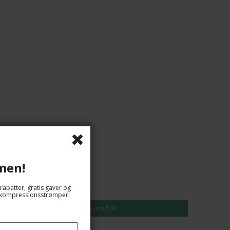
men!
139,00 DKK
118,00 DKK
rabatter, gratis gaver og
og kompressionsstrømper!
Vis produkt