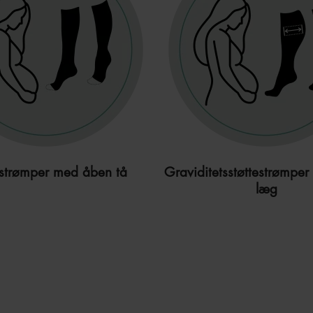
estrømper med åben tå
Graviditetsstøttestrømpe
læg