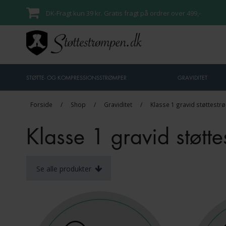
DK-Fragt kun 39 kr. Gratis fragt på ordrer over 499,-
STØTTE- OG KOMPRESSIONSSTRØMPER
GRAVIDITET
Forside
/
Shop
/
Graviditet
/
Klasse 1 gravid støttestr
Klasse 1 gravid støtt
Se alle produkter