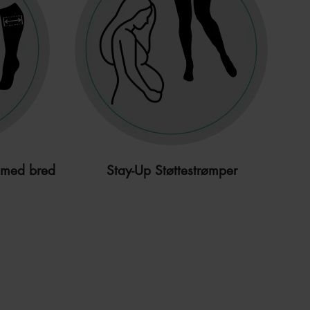
r med bred
Stay-Up Støttestrømper