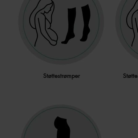
Støttestrømper
Støtt