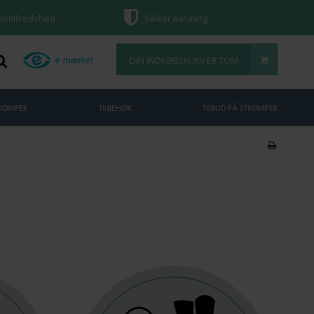
ndetilfredshed
Sikker betaling
DIN INDKØBSKURV ER TOM
TRØMPER
TILBEHØR
TILBUD PÅ STRØMPER