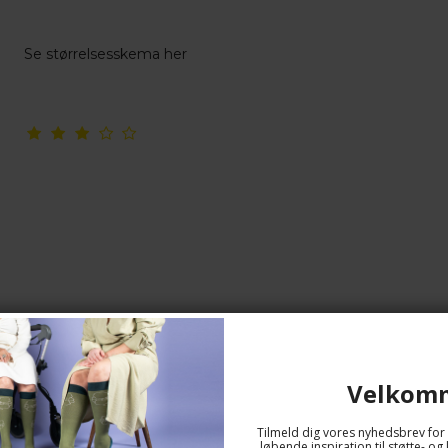
Se størrelsesskema her
Velkom
Anti-Embolistrømper AGH, Hvide
SupCare
Tilmeld dig vores nyhedsbrev for 
9031
løbende inspiration til støtte- 