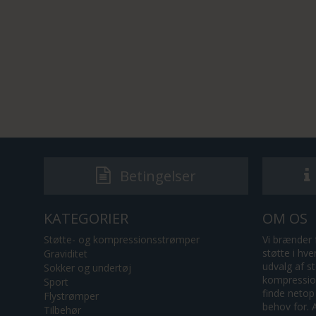
Betingelser
KATEGORIER
OM OS
Støtte- og kompressionsstrømper
Vi brænder 
støtte i hv
Graviditet
udvalg af s
Sokker og undertøj
kompression
Sport
finde netop
Flystrømper
behov for. A
Tilbehør