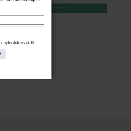
Vis produkt
des nyhedsbrevet
d