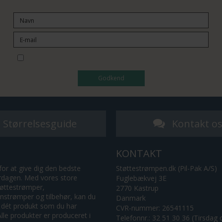
Jeg vil gerne tilmeldes nyhedsbrevet
Godkend
Størrelsesguide
Kontakt o
KONTAKT
for at give dig den bedste
Støttestrømpen.dk (Pil-Pak A/S)
erdagen. Med vores store
Fuglebækvej 3E
tøttestrømper,
2770 Kastrup
strømper og tilbehør, kan du
Danmark
 dét produkt som du har
CVR-nummer: 26541115
lle produkter er produceret i
Telefonnr.: 32 51 30 36 (Tirsdag