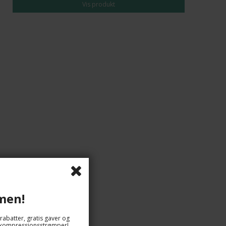
Vis produkt
men!
159,00 DKK
135,00 DKK
rabatter, gratis gaver og
og kompressionsstrømper!