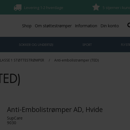
Levering 1-2 hverdage
5 stjerner i ku
Shop
Om støttestrømper
Information
Din konto
SOKKER OG UNDERTØJ
SPORT
FLYS
LASSE 1 STØTTESTRØMPER
/
Anti-embolistrømper (TED)
TED)
Anti-Embolistrømper AD, Hvide
SupCare
9030