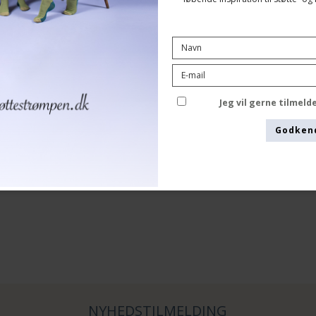
Se størrelsesskema her
Jeg vil gerne tilmel
Godken
NYHEDSTILMELDING