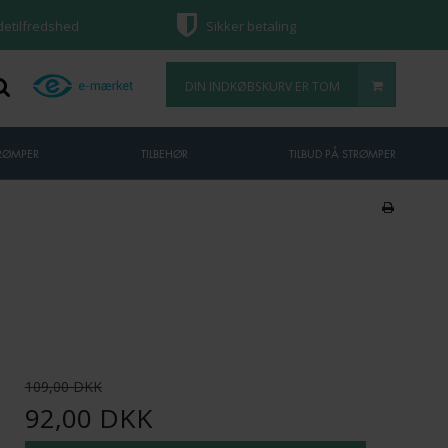
ndetilfredshed
Sikker betaling
DIN INDKØBSKURV ER TOM
TRØMPER
TILBEHØR
TILBUD PÅ STRØMPER
109,00 DKK
92,00 DKK