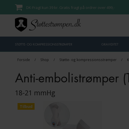
DK-Fragt kun 39 kr. Gratis fragt på ordrer over 499,-
STØTTE- OG KOMPRESSIONSSTRØMPER
GRAVIDITET
Forside
/
Shop
/
Støtte- og kompressionsstrømper
/
K
Anti-embolistrømper (
18-21 mmHg
Tilbud