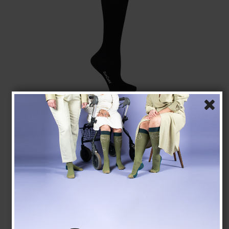
Støttestrømper Bambus, Sort Rib
SupCare
26-8201-1
Se størrelsesskema her