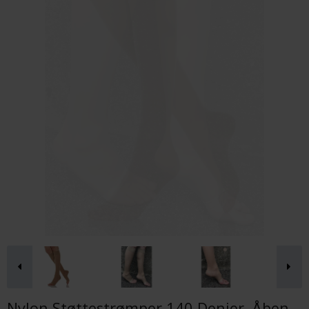
Nylon Støttestrømper 140 Denier, Åben