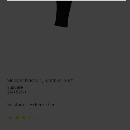
Sleeves Klasse 1, Bambus, Sort
SupCare
26-1526-1
Se størrelsesskema her