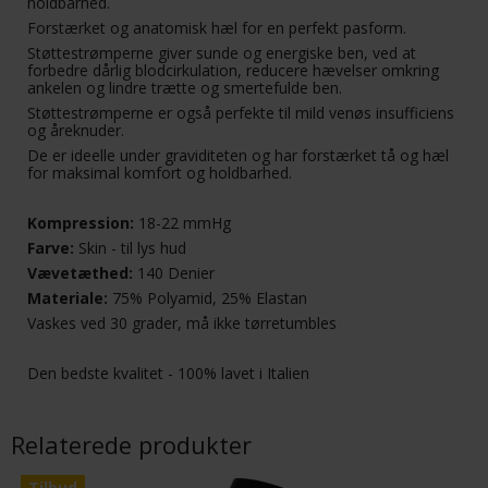
holdbarhed.
Forstærket og anatomisk hæl for en perfekt pasform.
Støttestrømperne giver sunde og energiske ben, ved at
forbedre dårlig blodcirkulation, reducere hævelser omkring
ankelen og lindre trætte og smertefulde ben.
Støttestrømperne er også perfekte til mild venøs insufficiens
og åreknuder.
De er ideelle under graviditeten og har forstærket tå og hæl
for maksimal komfort og holdbarhed.
Kompression:
18-22 mmHg
Farve:
Skin - til lys hud
Vævetæthed:
140 Denier
Materiale:
75% Polyamid, 25% Elastan
Vaskes ved 30 grader, må ikke tørretumbles
Den bedste kvalitet - 100% lavet i Italien
Relaterede produkter
Tilbud