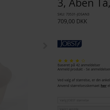
3, Åben Tå
SKU:
73531-JOSAN3
709,00 DKK
Baseret på
42
anmeldelser
Anmeld produkt
-
Se anmeldelse
Ved valg af størrelse, er din ank
Anvend størrelsesskemaet
her
e
Vælg JOBST størrelse
Vælg Længde