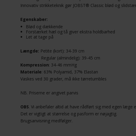
Innovativ strikketeknik gør JOBST® Classic blød og slidstær
Egenskaber:
Blød og dækkende
Forstærket hæl og tå giver ekstra holdbarhed
Let at tage på
Længde:
Petite (kort): 34-39 cm
Regular (almindelig): 39-45 cm
Kompression
: 34-46 mmHg
Materiale
: 63% Polyamid, 37% Elastan
Vaskes ved 30 grader, må ikke tørretumbles
NB. Priserne er angivet parvis
OBS
. Vi anbefaler altid at have rådført sig med egen læge
Det er vigtigt at størrelse og pasform er nøjagtig.
Brugsanvisning medfølger.