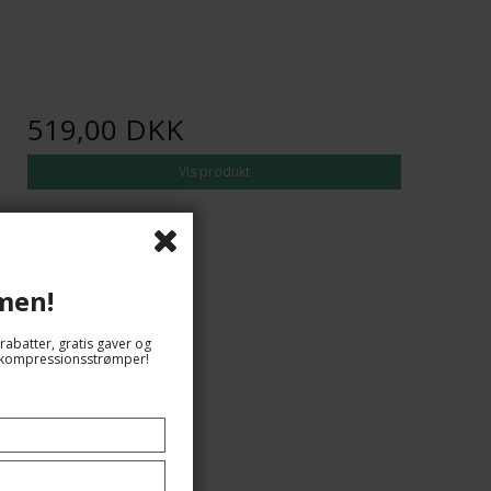
519,00 DKK
Vis produkt
men!
rabatter, gratis gaver og
og kompressionsstrømper!