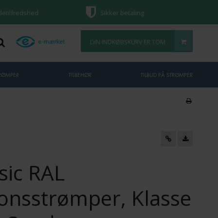
ndetilfredshed
Sikker betaling
DIN INDKØBSKURV ER TOM
TRØMPER
TILBEHØR
TILBUD PÅ STRØMPER
sic RAL
onsstrømper, Klasse