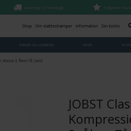
Levering 1-2 hverdage
5 stjerner i ku
Shop
Om støttestrømper
Information
Din konto
SOKKER OG UNDERTØJ
SPORT
FLYS
 Klasse 3, Åben Tå, Sand
JOBST Clas
Kompressi