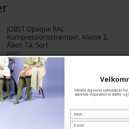
er
JOBST Opaque RAL
Kompressionsstrømper, Klasse 2,
Åben Tå, Sort
JOBST
70626-JOBLA
Velkom
Se størrelsesskema her
Tilmeld dig vores nyhedsbrev for 
løbende inspiration til støtte- 