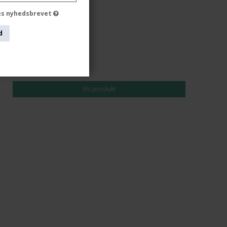
des nyhedsbrevet
d
519,00 DKK
Vis produkt