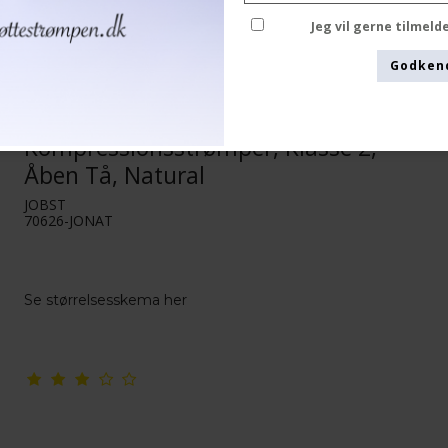
Jeg vil gerne tilmel
Godken
JOBST Opaque RAL
Kompressionsstrømper, Klasse 2,
Åben Tå, Natural
JOBST
70626-JONAT
Se størrelsesskema her