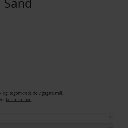
, Sand
r
el- og lægomkreds de vigtigste mål.
ller
læs mere her.