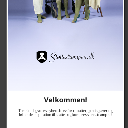
JOBST Opaque RAL Kompressionsstrømper, Klasse 2,
Åben Tå, Natural
JOBST
70626-JONAT
Se størrelsesskema her
Velkommen!
Tilmeld dig vores nyhedsbrev for rabatter, gratis gaver og
løbende inspiration til støtte- og kompressionsstrømper!
519,00 DKK