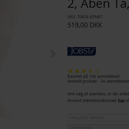
2, Åben Tå
SKU:
70626-JONAT
519,00 DKK
Baseret på
166
anmeldelser
Anmeld produkt
-
Se anmeldelse
Ved valg af størrelse, er din ank
Anvend størrelsesskemaet
her
e
Vælg JOBST størrelse
Vælg Længde