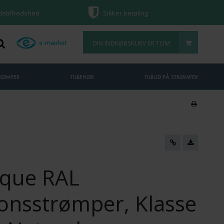
ndetilfredshed
Sikker betaling
DIN INDKØBSKURV ER TOM
TRØMPER
TILBEHØR
TILBUD PÅ STRØMPER
que RAL
onsstrømper, Klasse