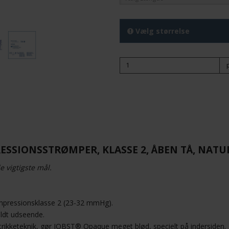
Vælg størrelse
SSIONSSTRØMPER, KLASSE 2, ÅBEN TÅ, NATU
e vigtigste mål.
mpressionsklasse 2 (23-32 mmHg).
ldt udseende.
strikketeknik, gør JOBST® Opaque meget blød, specielt på indersiden.