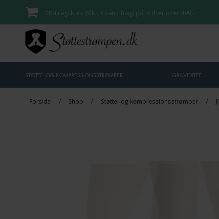
DK-Fragt kun 39 kr. Gratis fragt på ordrer over 499,-
STØTTE- OG KOMPRESSIONSSTRØMPER
GRAVIDITET
Forside
/
Shop
/
Støtte- og kompressionsstrømper
/
J