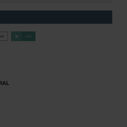
par
Køb
RAL