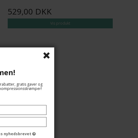
529,00 DKK
Vis produkt
men!
rabatter, gratis gaver og
og kompressionsstrømper!
des nyhedsbrevet