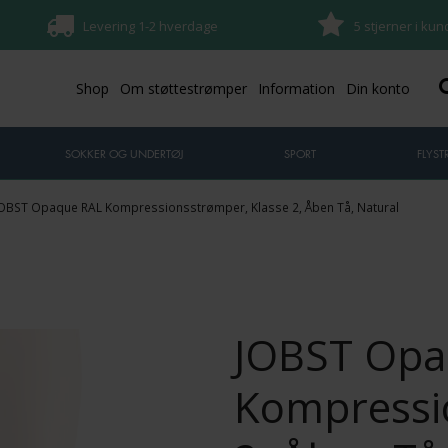
Levering 1-2 hverdage
5 stjerner i ku
Shop
Om støttestrømper
Information
Din konto
SOKKER OG UNDERTØJ
SPORT
FLYS
OBST Opaque RAL Kompressionsstrømper, Klasse 2, Åben Tå, Natural
JOBST Opa
Kompressi