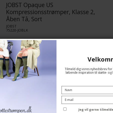
JOBST Opaque US
Kompressionsstrømper, Klasse 2,
Åben Tå, Sort
JOBST
75220-JOBLK
Se størrelsesskema her
Velkom
Tilmeld dig vores nyhedsbrev for 
løbende inspiration til støtte- 
Jeg vil gerne tilmel