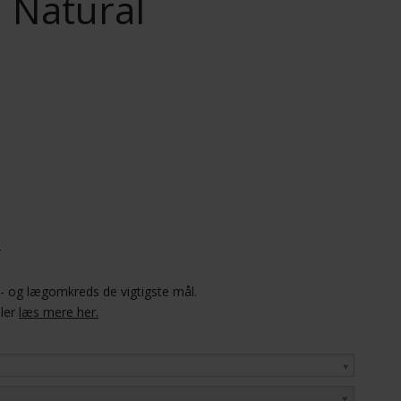
, Natural
r
el- og lægomkreds de vigtigste mål.
ller
læs mere her.