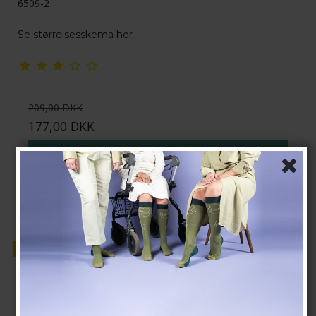
6509-2
Se størrelsesskema her
209,00 DKK
177,00 DKK
Vis produkt
Tilbud