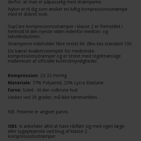
derfor, at man er påpasselig med strømperne.
Nylon er til dig som ønsker en luftig kompressionsstrømpe
med et diskret look.
SupCare kompressionsstrømper i klasse 2 er fremstillet i
henhold til den nyeste viden indenfor medicin- og
tekstilindustrien.
Strømperne indeholder fibre testet iht. Øko-tex-standard 100.
De bærer kvalitetsstemplet for medicinske
kompressionsstrømper og er testet med regelmæssige
mellemrum af officielle kontrolmyndigheder.
Kompression:
23-32 mmHg
Materiale:
77% Polyamid, 23% Lycra Elastane
Farve:
Soleil - til den solbrune hud
Vaskes ved 30 grader, må ikke tørretumbles
NB. Priserne er angivet parvis.
OBS
. Vi anbefaler altid at have rådført sig med egen læge
eller sygeplejerske ved brug af klasse 2
kompressionsstrømper.