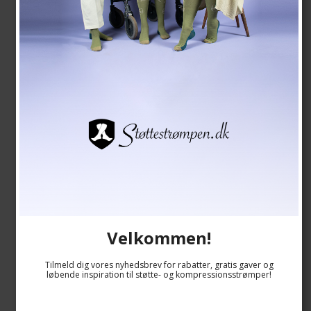
Medicinske Kompressionsstrømper Klasse 2, Soleil
SupCare
6509-1
Se størrelsesskema her
Velkommen!
Tilmeld dig vores nyhedsbrev for rabatter, gratis gaver og
løbende inspiration til støtte- og kompressionsstrømper!
209,00 DKK
177,00 DKK