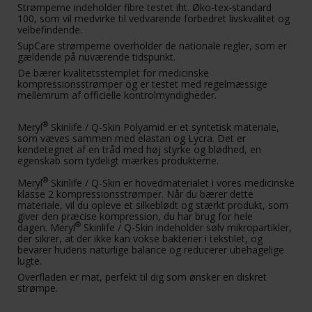
Strømperne indeholder fibre testet iht. Øko-tex-standard
100, som vil medvirke til vedvarende forbedret livskvalitet og
velbefindende.
SupCare strømperne overholder de nationale regler, som er
gældende på nuværende tidspunkt.
De bærer kvalitetsstemplet for medicinske
kompressionsstrømper og er testet med regelmæssige
mellemrum af officielle kontrolmyndigheder.
®
Meryl
Skinlife / Q-Skin Polyamid er et syntetisk materiale,
som væves sammen med elastan og Lycra. Det er
kendetegnet af en tråd med høj styrke og blødhed, en
egenskab som tydeligt mærkes produkterne.
®
Meryl
Skinlife / Q-Skin er hovedmaterialet i vores medicinske
klasse 2 kompressionsstrømper. Når du bærer dette
materiale, vil du opleve et silkeblødt og stærkt produkt, som
giver den præcise kompression, du har brug for hele
®
dagen. Meryl
Skinlife / Q-Skin indeholder sølv mikropartikler,
der sikrer, at der ikke kan vokse bakterier i tekstilet, og
bevarer hudens naturlige balance og reducerer ubehagelige
lugte.
Overfladen er mat, perfekt til dig som ønsker en diskret
strømpe.