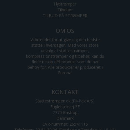
Flystrømper
Tilbehør
TILBUD PÅ STRØMPER
OM OS
Vi brænder for at give dig den bedste
støtte i hverdagen. Med vores store
udvalg af støttestrømper,
kompressionstrømper og tilbehør, kan du
finde netop dét produkt som du har
behov for. Alle produkter er produceret i
Europa!
KONTAKT
Støttestrømpen.dk (Pil-Pak A/S)
Fuglebækvej 3E
2770 Kastrup
Danmark
CVR-nummer: 26541115
Telefonnr.: 32 51 30 36 (Tirsdag og Torsdag: kl. 10-12)