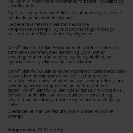
100, som vil medvirke til vedvarende forbedret livskvalitet og
velbefindende.
SupCare strømperne overholder de nationale regler, som er
gældende på nuværende tidspunkt.
De bærer kvalitetsstemplet for medicinske
kompressionsstrømper og er testet med regelmæssige
mellemrum af officielle kontrolmyndigheder.
®
Meryl
Skinlife / Q-Skin Polyamid er et syntetisk materiale,
som væves sammen med elastan og Lycra. Det er
kendetegnet af en tråd med høj styrke og blødhed, en
egenskab som tydeligt mærkes produkterne.
®
Meryl
Skinlife / Q-Skin er hovedmaterialet i vores medicinske
klasse 2 kompressionsstrømper. Når du bærer dette
materiale, vil du opleve et silkeblødt og stærkt produkt, som
giver den præcise kompression, du har brug for hele
®
dagen. Meryl
Skinlife / Q-Skin indeholder sølv mikropartikler,
der sikrer, at der ikke kan vokse bakterier i tekstilet, og
bevarer hudens naturlige balance og reducerer ubehagelige
lugte.
Overfladen er mat, perfekt til dig som ønsker en diskret
strømpe.
Kompression:
23-32 mmHg