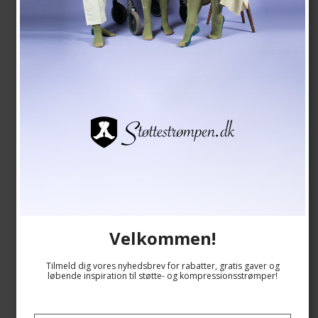
Medicinske Kompressionsstrømper Klasse 2,
Marineblå
SupCare
6509-3
Velkommen!
Se størrelsesskema her
Tilmeld dig vores nyhedsbrev for rabatter, gratis gaver og
løbende inspiration til støtte- og kompressionsstrømper!
209,00 DKK