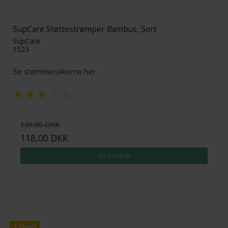
SupCare Støttestrømper Bambus, Sort
SupCare
1523
Se størrelsesskema her
139,00 DKK
118,00 DKK
Vis produkt
Tilbud