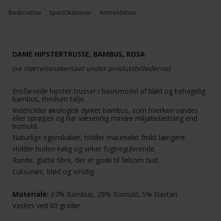
Beskrivelse
Specifikationer
Anmeldelser
DAME HIPSTERTRUSSE, BAMBUS, ROSA
(se størrelsesskemaet under produktbillederne)
Ensfarvede hipster-trusser i basismodel af blød og behagelig
bambus, medium talje.
Indeholder økologisk dyrket bambus, som hverken vandes
eller sprøjtes og har væsentlig mindre miljøbelastning end
bomuld.
Naturlige egenskaber, holder materialet friskt længere.
Holder huden kølig og virker fugtregulerende.
Runde, glatte fibre, der er gode til følsom hud.
Luksuriøs, blød og smidig.
Materiale:
67% Bambus, 28% Bomuld, 5% Elastan
Vaskes ved 60 grader