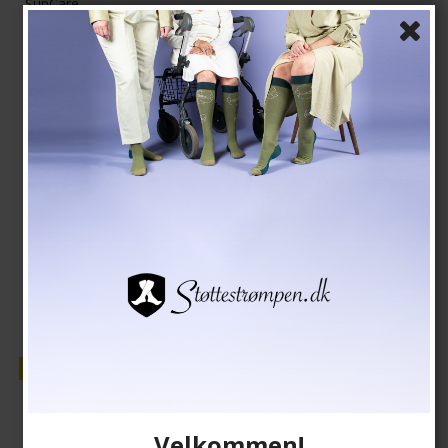
SupCare
26-8201-1
Se størrelsesskema her
139,00 DKK
118,00 DKK
Vis produkt
Tilbud
Velkommen!