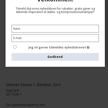
Tilmeld dig vores nyhedsbrev for rabatter, gratis gaver og
løbende inspiration til støtte- og kompressionsstrømper!
Jeg vil gerne tilmeldes nyhedsbrevet
Godkend
Sleeves Klasse 1, Bambus, Sort
SupCare
26-1526-1
Se størrelsesskema her