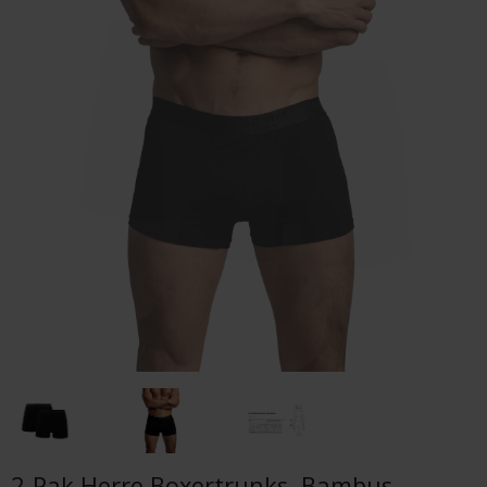
2-Pak Herre Boxertrunks, Bambus,