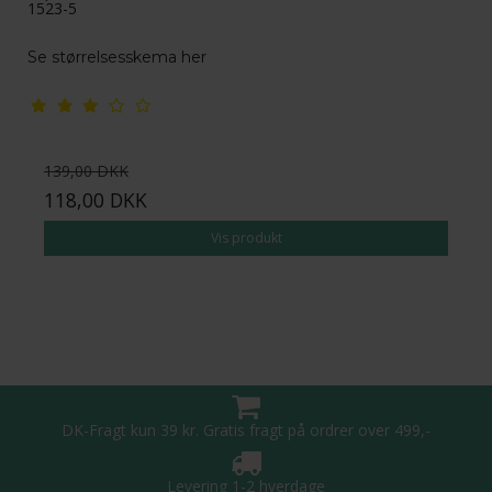
1523-5
Se størrelsesskema her
139,00 DKK
118,00 DKK
Vis produkt
DK-Fragt kun 39 kr. Gratis fragt på ordrer over 499,-
Levering 1-2 hverdage