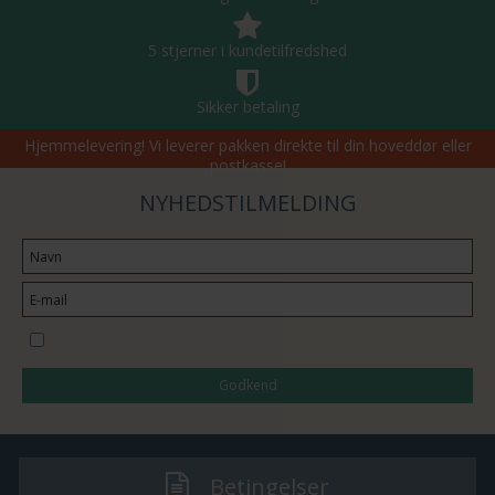
5 stjerner i kundetilfredshed
Sikker betaling
Hjemmelevering! Vi leverer pakken direkte til din hoveddør eller
postkasse!
NYHEDSTILMELDING
Jeg vil gerne tilmeldes nyhedsbrevet
Godkend
Betingelser