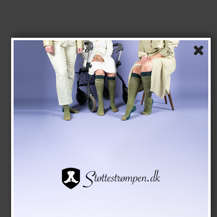
Støttestrømper Bambus, Sort Rib
SupCare
26-8201-1
Se størrelsesskema her
139,00 DKK
118,00 DKK
Vis produkt