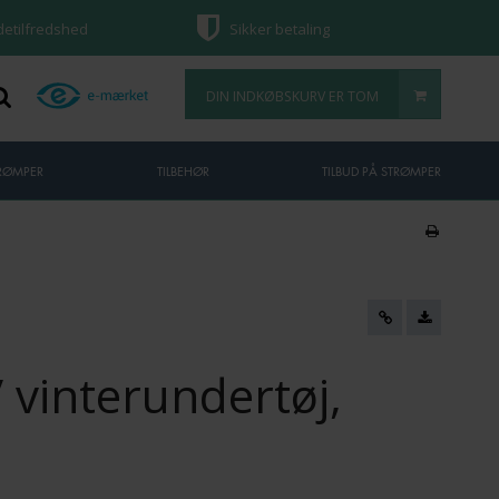
ndetilfredshed
Sikker betaling
DIN INDKØBSKURV ER TOM
TRØMPER
TILBEHØR
TILBUD PÅ STRØMPER
/ vinterundertøj,