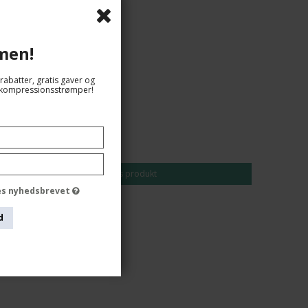
men!
rabatter, gratis gaver og
og kompressionsstrømper!
139,00 DKK
118,00 DKK
Vis produkt
des nyhedsbrevet
d