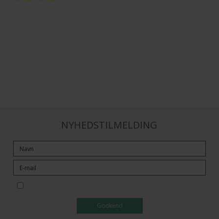
NYHEDSTILMELDING
Jeg vil gerne tilmeldes nyhedsbrevet
Godkend