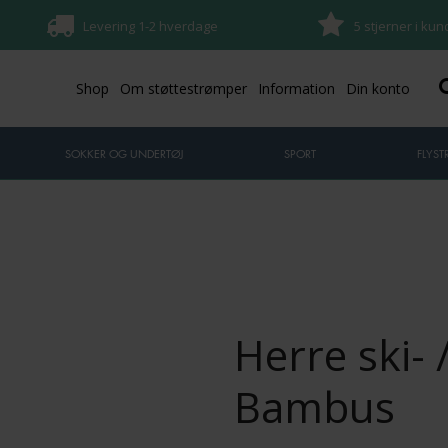
Levering 1-2 hverdage
5 stjerner i ku
Shop
Om støttestrømper
Information
Din konto
SOKKER OG UNDERTØJ
SPORT
FLYS
Herre ski- 
Bambus