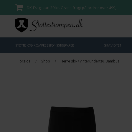
DK-Fragt kun 39 kr. Gratis fragt på ordrer over 499,-
STØTTE- OG KOMPRESSIONSSTRØMPER
GRAVIDITET
Forside
/
Shop
/
Herre ski- / vinterundertøj, Bambus