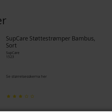
er
SupCare Støttestrømper Bambus,
Sort
SupCare
1523
Se størrelsesskema her