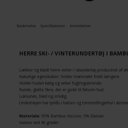
Beskrivelse
Specifikationer
Anmeldelser
HERRE SKI- / VINTERUNDERTØJ I BAMB
Lækker og blødt herre vinter-/ skiundertøj produceret af ø
Naturlige egenskaber, holder materialet friskt længere.
Holder huden kølig og virker fugtregulerende.
Runde, glatte fibre, der er gode til følsom hud.
Luksuriøs, blød og smidig.
Undertrøjen har lynlås i halsen og tommelfingerhul i ærme
Materiale:
95% Bambus Viscose, 5% Elastan
Vaskes ved 40 grader