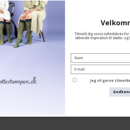
Velkom
Tilmeld dig vores nyhedsbrev for 
løbende inspiration til støtte- 
Støttestrømper Bambus, Sort Rib
SupCare
26-8201-1
Jeg vil gerne tilmel
Se størrelsesskema her
Godken