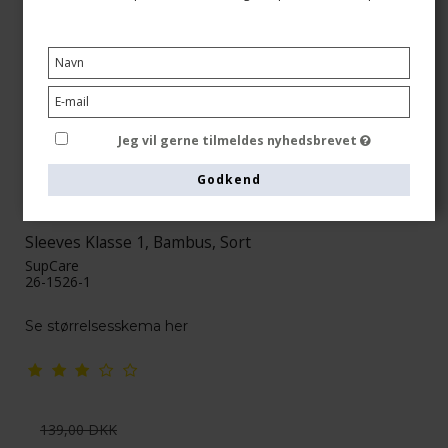
Jeg vil gerne tilmeldes nyhedsbrevet
Godkend
Sleeves Klasse 1, Bambus, Sort
SupCare
26-1526-1
Se størrelsesskema her
139,00 DKK