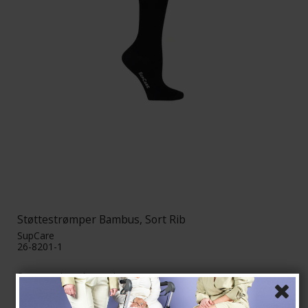
Støttestrømper Bambus, Sort Rib
SupCare
26-8201-1
Se størrelsesskema her