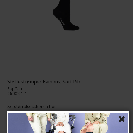
Støttestrømper Bambus, Sort Rib
SupCare
26-8201-1
Se størrelsesskema her