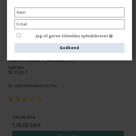
Jeg vil gerne tilmeldes nyhedsbrevet
Godkend
Sleeves Klasse 1, Bambus, Sort
SupCare
26-1526-1
Se størrelsesskema her
139,00 DKK
118,00 DKK
Vis produkt