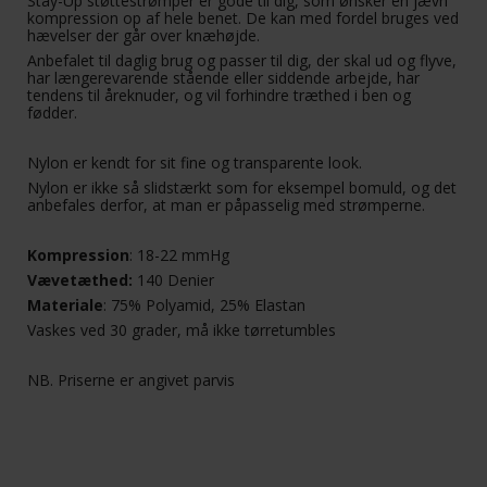
Stay-Up støttestrømper er gode til dig, som ønsker en jævn
kompression op af hele benet. De kan med fordel bruges ved
hævelser der går over knæhøjde.
Anbefalet til daglig brug og passer til dig, der skal ud og flyve,
har længerevarende stående eller siddende arbejde, har
tendens til åreknuder, og vil forhindre træthed i ben og
fødder.
Nylon er kendt for sit fine og transparente look.
Nylon er ikke så slidstærkt som for eksempel bomuld, og det
anbefales derfor, at man er påpasselig med strømperne.
Kompression
: 18-22 mmHg
Vævetæthed:
140 Denier
Materiale
: 75% Polyamid, 25% Elastan
Vaskes ved 30 grader, må ikke tørretumbles
NB. Priserne er angivet parvis