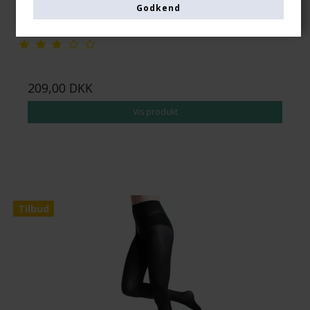
Godkend
Se størrelsesskema her
209,00 DKK
Vis produkt
Tilbud