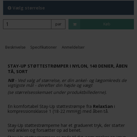
Vælg størrelse
par
Køb
Beskrivelse
Specifikationer
Anmeldelser
STAY-UP STØTTESTRØMPER I NYLON, 140 DENIER, ÅBEN
TÅ, SORT
NB
- Ved valg af størrelse, er din ankel- og lægomkreds de
vigtigste mål - derefter din højde og vægt
(se størrelsesskemaet under produktbillederne).
En komfortabel Stay-Up støttestrømpe fra
RelaxSan
i
kompressionsklasse 1 (18-22 mmHg) med åben tå.
Stay-Up støttestrømperne har et gradueret tryk, der starter
ved anklen og forsætter op ad benet.