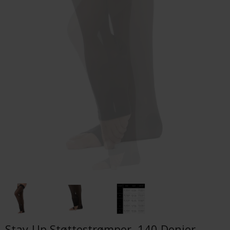
Stay-Up Støttestrømper, 140 Denier,