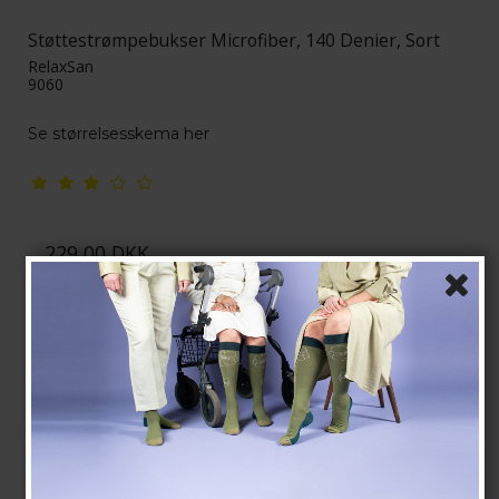
Støttestrømpebukser Microfiber, 140 Denier, Sort
RelaxSan
9060
Se størrelsesskema her
229,00 DKK
Vis produkt