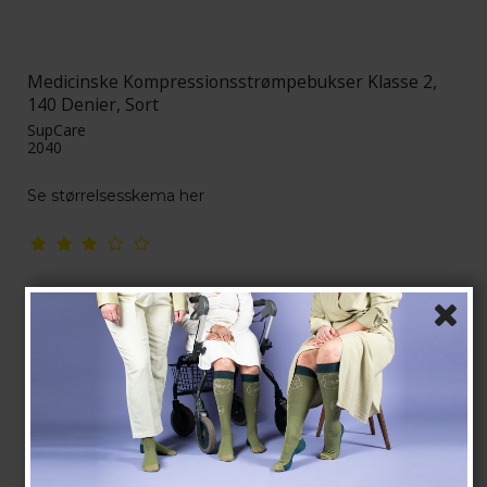
Medicinske Kompressionsstrømpebukser Klasse 2,
140 Denier, Sort
SupCare
2040
Se størrelsesskema her
240,00 DKK
204,00 DKK
Vis produkt