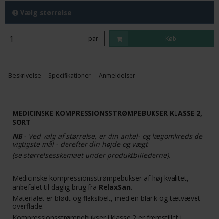
Vælg størrelse
par
Køb
Beskrivelse
Specifikationer
Anmeldelser
MEDICINSKE KOMPRESSIONSSTRØMPEBUKSER KLASSE 2,
SORT
NB
- Ved valg af størrelse, er din ankel- og lægomkreds de
vigtigste mål - derefter din højde og vægt
(se størrelsesskemaet under produktbillederne).
Medicinske kompressionsstrømpebukser af høj kvalitet,
anbefalet til daglig brug fra
RelaxSan.
Materialet er blødt og fleksibelt, med en blank og tætvævet
overflade.
Kompressionsstrømpebukser i klasse 2 er fremstillet i