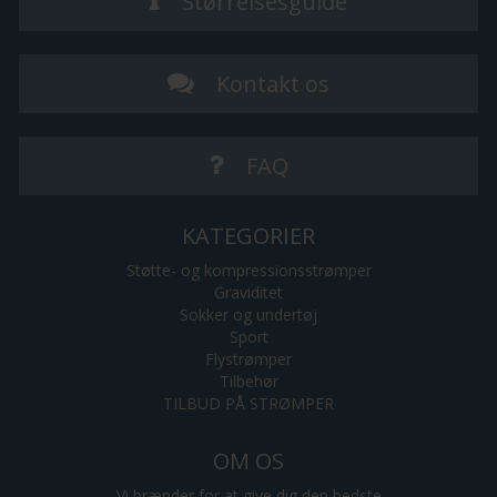
Størrelsesguide
Kontakt os
FAQ
KATEGORIER
Støtte- og kompressionsstrømper
Graviditet
Sokker og undertøj
Sport
Flystrømper
Tilbehør
TILBUD PÅ STRØMPER
OM OS
Vi brænder for at give dig den bedste