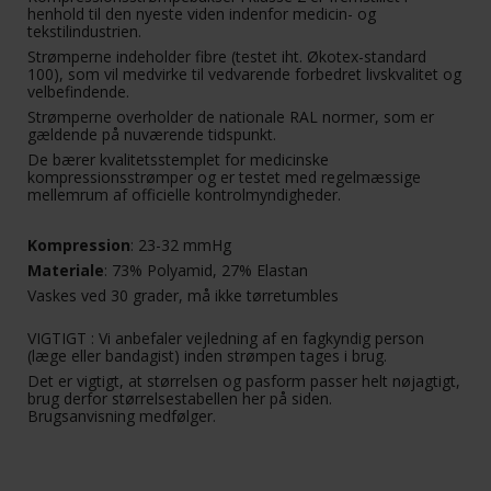
henhold til den nyeste viden indenfor medicin- og
tekstilindustrien.
Strømperne indeholder fibre (testet iht. Økotex-standard
100), som vil medvirke til vedvarende forbedret livskvalitet og
velbefindende.
Strømperne overholder de nationale RAL normer, som er
gældende på nuværende tidspunkt.
De bærer kvalitetsstemplet for medicinske
kompressionsstrømper og er testet med regelmæssige
mellemrum af officielle kontrolmyndigheder.
Kompression
: 23-32 mmHg
Materiale
: 73% Polyamid, 27% Elastan
Vaskes ved 30 grader, må ikke tørretumbles
VIGTIGT : Vi anbefaler vejledning af en fagkyndig person
(læge eller bandagist) inden strømpen tages i brug.
Det er vigtigt, at størrelsen og pasform passer helt nøjagtigt,
brug derfor størrelsestabellen her på siden.
Brugsanvisning medfølger.