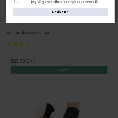
Jeg vil gerne tilmeldes nyhedsbrevet
Medicinske Kompressionsstrømpebukser Klasse 2,
Beige
Godkend
RelaxSan
9020-1
Se størrelsesskema her
320,00 DKK
Vis produkt