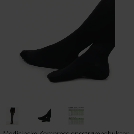
Medicinske Kompressionsstrømpebukser