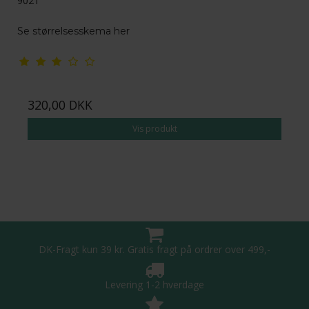
9021
Se størrelsesskema her
320,00 DKK
Vis produkt
DK-Fragt kun 39 kr. Gratis fragt på ordrer over 499,-
Levering 1-2 hverdage