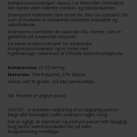
Kompressionsstrømper i klasse 2 er fremstillet i henhold til
den nyeste viden indenfor medicin- og tekstilindustrien.
Strømperne indeholder fibre testet iht. Øko-tex-standard 100
som vil medvirke til vedvarende forbedret livskvalitet og
velbefindende.
Strømperne overholder de nationale RAL normer, som er
gældende på nuværende tidspunkt.
De bærer kvalitetsstemplet for medicinske
kompressionsstrømper og er testet med
regelmæssige mellemrum af officielle kontrolmyndigheder.
Kompression
: 23-32 mmHg
Materiale
: 73% Polyamid, 27% Elastan
Vaskes ved 30 grader, må ikke tørretumbles
NB. Priserne er angivet parvis
VIGTIGT : Vi anbefaler vejledning af en fagkyndig person
(læge eller bandagist) inden strømpen tages i brug.
Det er vigtigt, at størrelsen og pasform passer helt nøjagtigt,
brug derfor størrelsestabellen her på siden.
Brugsanvisning medfølger.