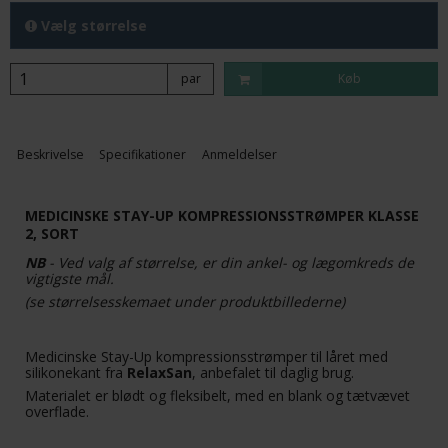
Vælg størrelse
par
Køb
Beskrivelse
Specifikationer
Anmeldelser
MEDICINSKE STAY-UP KOMPRESSIONSSTRØMPER KLASSE
2, SORT
NB
- Ved valg af størrelse, er din ankel- og lægomkreds de
vigtigste mål.
(se størrelsesskemaet under produktbillederne)
Medicinske Stay-Up kompressionsstrømper til låret med
silikonekant fra
RelaxSan
, anbefalet til daglig brug.
Materialet er blødt og fleksibelt, med en blank og tætvævet
overflade.