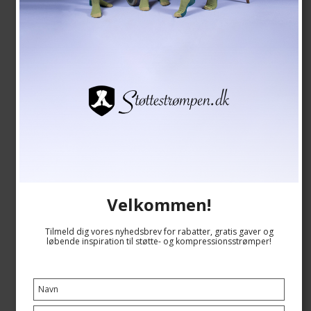
Medicinske Stay-Up Kompressionsstrømper Klasse 2,
140 Denier, Sort
SupCare
2010
Se størrelsesskema her
Velkommen!
240,00 DKK
204,00 DKK
Tilmeld dig vores nyhedsbrev for rabatter, gratis gaver og
løbende inspiration til støtte- og kompressionsstrømper!
Vis produkt