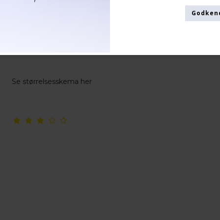
Godken
Støttestrømper Bambus, Sort Rib
SupCare
26-8201-1
Se størrelsesskema her