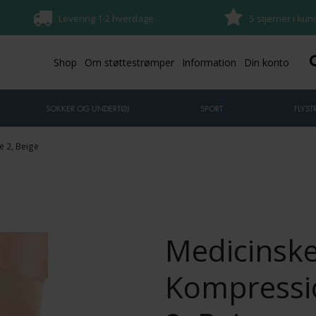
Levering 1-2 hverdage
5 stjerner i ku
Shop
Om støttestrømper
Information
Din konto
SOKKER OG UNDERTØJ
SPORT
FLYS
 2, Beige
Medicinsk
Kompressi