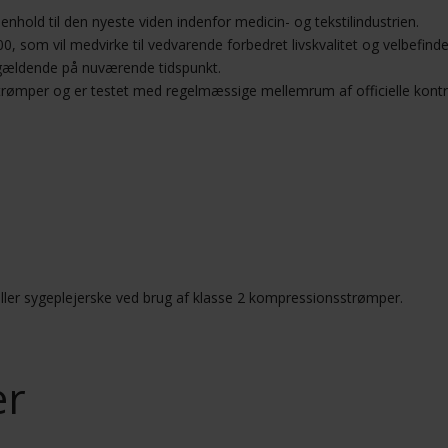
nhold til den nyeste viden indenfor medicin- og tekstilindustrien.
0, som vil medvirke til vedvarende forbedret livskvalitet og velbefind
gældende på nuværende tidspunkt.
trømper og er testet med regelmæssige mellemrum af officielle kont
 eller sygeplejerske ved brug af klasse 2 kompressionsstrømper.
er