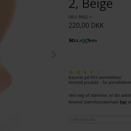
2, Beige
SKU:
9002-1
220,00 DKK
Baseret på
893
anmeldelser
Anmeld produkt
-
Se anmeldelse
Ved valg af størrelse, er din ank
Anvend størrelsesskemaet
her
el
Vælg Størrelse