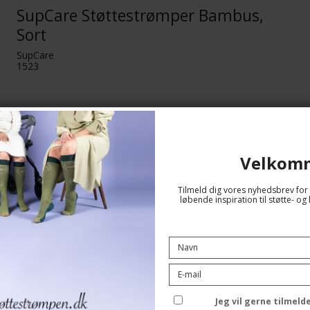
SupCare Støttestrømper Bambus,
Sort
SupCare
1523
Se størrelsesskema her
Velkom
Tilmeld dig vores nyhedsbrev for 
løbende inspiration til støtte- 
Jeg vil gerne tilmel