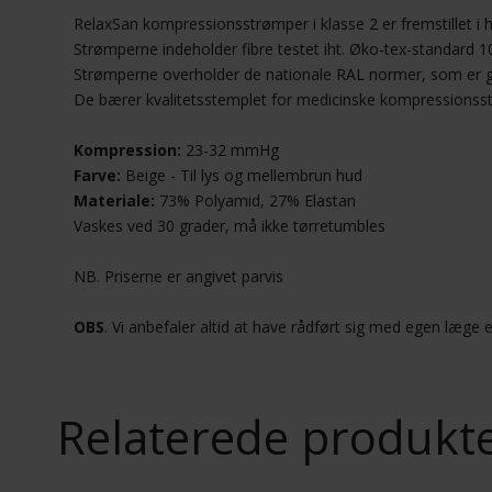
RelaxSan kompressionsstrømper i klasse 2 er fremstillet i he
Strømperne indeholder fibre testet iht. Øko-tex-standard 10
Strømperne overholder de nationale RAL normer, som er 
De bærer kvalitetsstemplet for medicinske kompressionss
Kompression:
23-32 mmHg
Farve:
Beige - Til lys og mellembrun hud
Materiale:
73% Polyamid, 27% Elastan
Vaskes ved 30 grader, må ikke tørretumbles
NB. Priserne er angivet parvis
OBS
. Vi anbefaler altid at have rådført sig med egen læge
Relaterede produkt