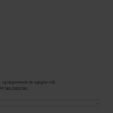
r
el- og lægomkreds de vigtigste mål.
ler
læs mere her.