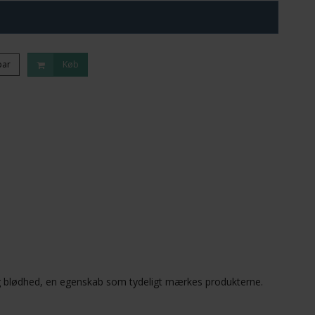
par
Køb
g blødhed, en egenskab som tydeligt mærkes produkterne.