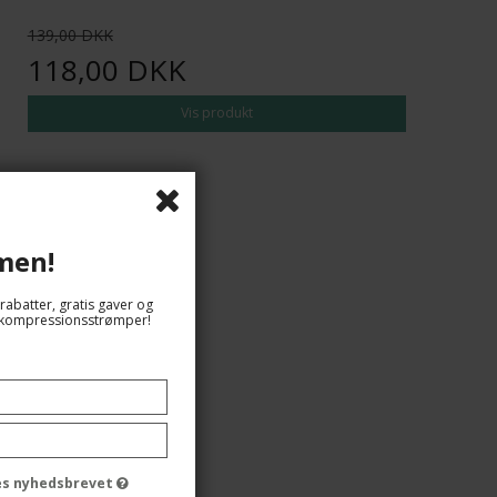
139,00 DKK
118,00 DKK
Vis produkt
men!
rabatter, gratis gaver og
og kompressionsstrømper!
des nyhedsbrevet