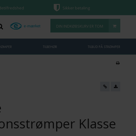
ndetilfredshed
Sikker betaling
DIN INDKØBSKURV ER TOM
TRØMPER
TILBEHØR
TILBUD PÅ STRØMPER
e
onsstrømper Klasse