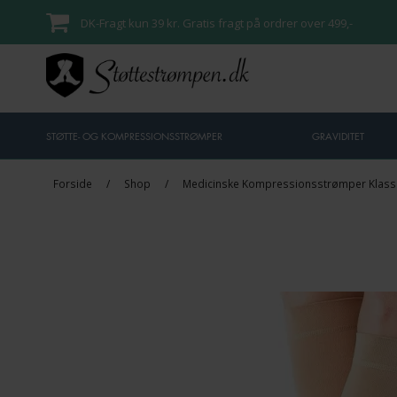
DK-Fragt kun 39 kr. Gratis fragt på ordrer over 499,-
STØTTE- OG KOMPRESSIONSSTRØMPER
GRAVIDITET
Forside
/
Shop
/
Medicinske Kompressionsstrømper Klasse