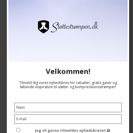
SupCare Støttestrømper Bambus, Blå Striber
SupCare
Velkommen!
7400-3
Tilmeld dig vores nyhedsbrev for rabatter, gratis gaver og
Se størrelsesskema her
løbende inspiration til støtte- og kompressionsstrømper!
139,00 DKK
118,00 DKK
Jeg vil gerne tilmeldes nyhedsbrevet