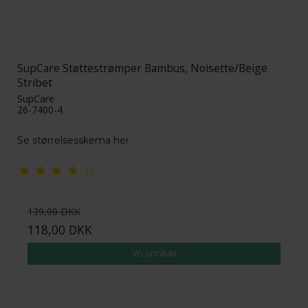
SupCare Støttestrømper Bambus, Noisette/Beige
Stribet
SupCare
26-7400-4
Se størrelsesskema her
139,00 DKK
118,00 DKK
Vis produkt