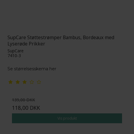
SupCare Støttestrømper Bambus, Bordeaux med
Lyserøde Prikker
SupCare
7410-3
Se størrelsesskema her
139,00 DKK
118,00 DKK
Vis produkt