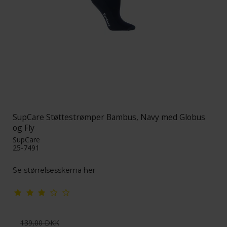
SupCare Støttestrømper Bambus, Navy med Globus
og Fly
SupCare
25-7491
Se størrelsesskema her
139,00 DKK