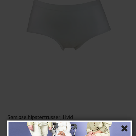
Sømløse hipstertrusser, Hvid
Seamless
78987