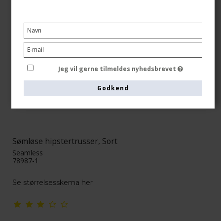
Jeg vil gerne tilmeldes nyhedsbrevet
Godkend
Sømløse hipstertrusser, Sort
Seamless
78987-1
Se størrelsesskema her