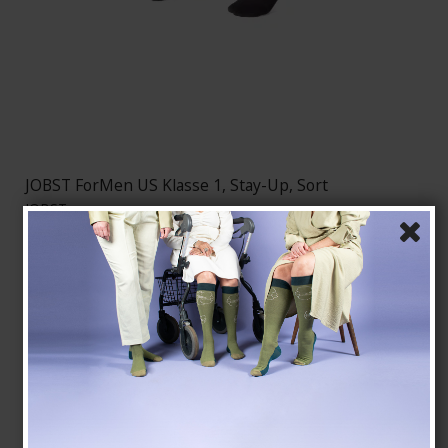
JOBST ForMen US Klasse 1, Stay-Up, Sort
JOBST
75285-JSUBLK1
Se størrelsesskema her
760,00 DKK
Vis produkt