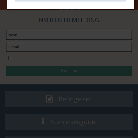
Hjemmelevering! Vi leverer pakken direkte til din hoveddør eller
postkasse!
NYHEDSTILMELDING
Jeg vil gerne tilmeldes nyhedsbrevet
Godkend
Betingelser
Størrelsesguide