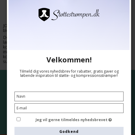
JOBST stay-up støttestrømper er designet til at forbedre
blodcirkulationen og reducere hævelse i benene.
De er ideelle for personer med venøse lidelser, åreknuder eller
langvarigt stillesiddende eller stående arbejde. De fås i forskellige
kompressionsklasser, materialer og farver, så de kan tilpasses
individuelle behov. Med deres kombination af funktionalitet og
komfort hjælper JOBST stay-up strømper med at holde dine ben
Velkommen!
sunde og veltilpasse.
Tilmeld dig vores nyhedsbrev for rabatter, gratis gaver og
løbende inspiration til støtte- og kompressionsstrømper!
DK-Fragt kun 39 kr. Gratis fragt på ordrer over 499,-
Levering 1-2 hverdage
5 stjerner i kundetilfredshed
Jeg vil gerne tilmeldes nyhedsbrevet
Sikker betaling
Godkend