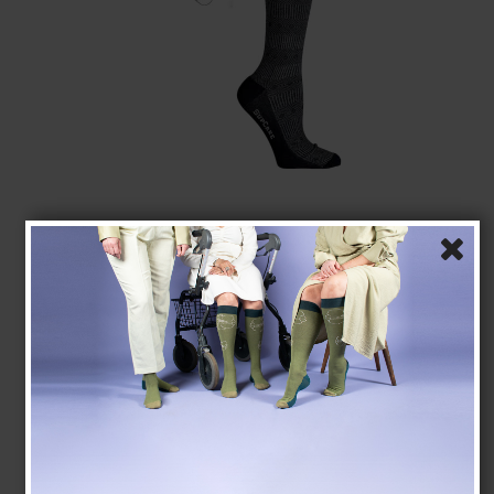
Støttestrømper Bambus, Sort Marocco Mønster,
BRED MODEL
SupCare
B7620
Se størrelsesskema her