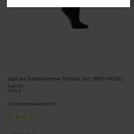
SupCare Støttestrømper Bomuld, Sort, BRED MODEL
SupCare
1510-2
Se størrelsesskema her