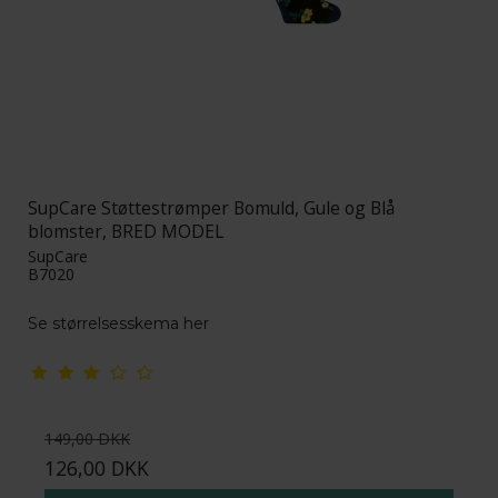
SupCare Støttestrømper Bomuld, Gule og Blå
blomster, BRED MODEL
SupCare
B7020
S
e størrelsesskema her
149,00 DKK
126,00 DKK