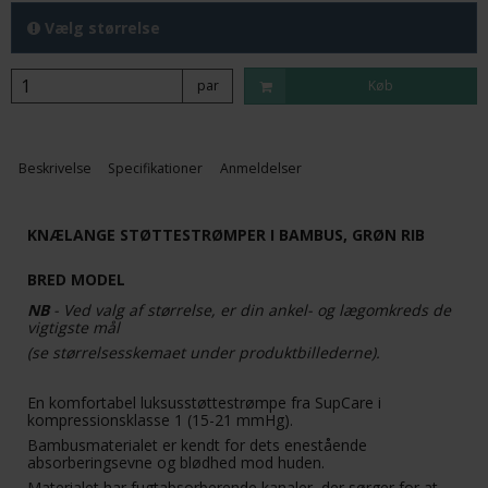
Vælg størrelse
par
Køb
Beskrivelse
Specifikationer
Anmeldelser
KNÆLANGE STØTTESTRØMPER I BAMBUS, GRØN RIB
BRED MODEL
NB
- Ved valg af størrelse, er din ankel- og lægomkreds de
vigtigste mål
(se størrelsesskemaet under produktbillederne).
En komfortabel luksusstøttestrømpe fra SupCare i
kompressionsklasse 1 (15-21 mmHg).
Bambusmaterialet er kendt for dets enestående
absorberingsevne og blødhed mod huden.
Materialet har fugtabsorberende kanaler, der sørger for at