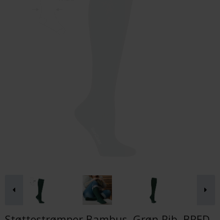
Støttestrømper Bambus, Grøn Rib, BRED