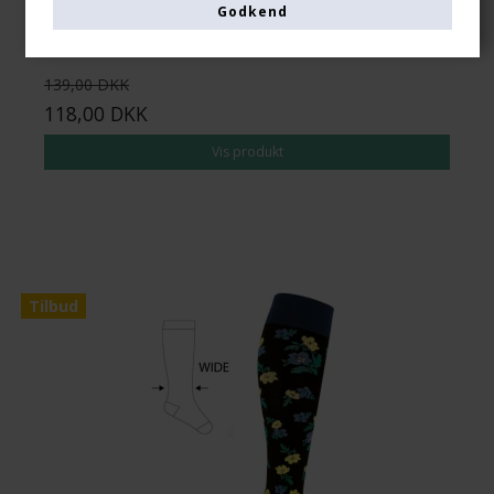
Godkend
139,00 DKK
118,00 DKK
Vis produkt
Tilbud