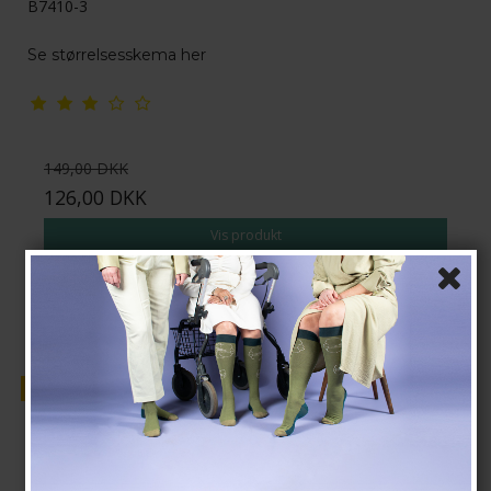
B7410-3
Se størrelsesskema her
149,00 DKK
126,00 DKK
Vis produkt
Tilbud