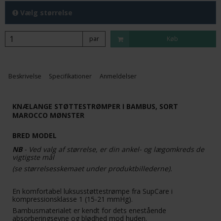
Vælg størrelse
par
Køb
Beskrivelse
Specifikationer
Anmeldelser
KNÆLANGE STØTTESTRØMPER I BAMBUS, SORT
MAROCCO MØNSTER
BRED MODEL
NB
- Ved valg af størrelse, er din ankel- og lægomkreds de
vigtigste mål
(se størrelsesskemaet under produktbillederne).
En komfortabel luksusstøttestrømpe fra SupCare i
kompressionsklasse 1 (15-21 mmHg).
Bambusmaterialet er kendt for dets enestående
absorberingsevne og blødhed mod huden.