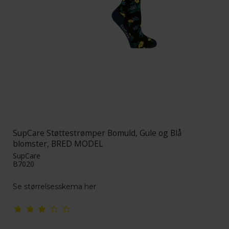
SupCare Støttestrømper Bomuld, Gule og Blå
blomster, BRED MODEL
SupCare
B7020
S
e størrelsesskema her