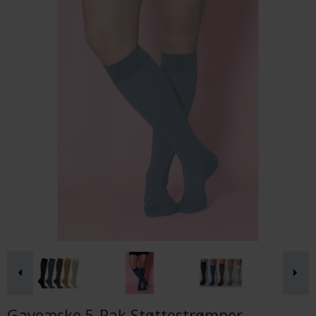
Gaveæske 5-Pak Støttestrømper