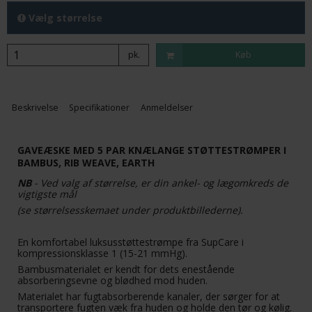
Vælg størrelse
pk.
Køb
Beskrivelse
Specifikationer
Anmeldelser
GAVEÆSKE MED 5 PAR KNÆLANGE STØTTESTRØMPER I
BAMBUS, RIB WEAVE, EARTH
NB
- Ved valg af størrelse, er din ankel- og lægomkreds de
vigtigste mål
(se størrelsesskemaet under produktbillederne).
En komfortabel luksusstøttestrømpe fra SupCare i
kompressionsklasse 1 (15-21 mmHg).
Bambusmaterialet er kendt for dets enestående
absorberingsevne og blødhed mod huden.
Materialet har fugtabsorberende kanaler, der sørger for at
transportere fugten væk fra huden og holde den tør og kølig.