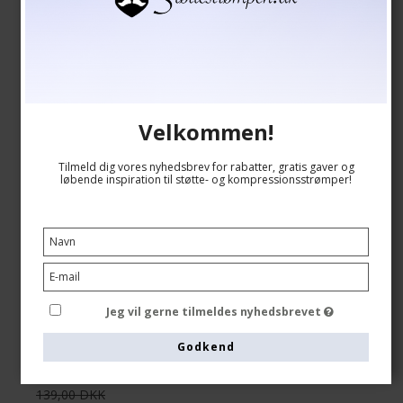
Velkommen!
Tilmeld dig vores nyhedsbrev for rabatter, gratis gaver og
løbende inspiration til støtte- og kompressionsstrømper!
Støttestrømper Bambus, Rib Weave, Sort/Orange
Tenbro bamboo fibers
8210-1
Se størrelsesskema her
Jeg vil gerne tilmeldes nyhedsbrevet
Godkend
139,00 DKK