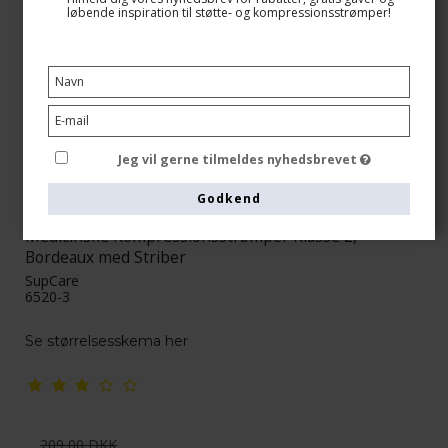
løbende inspiration til støtte- og kompressionsstrømper!
Jeg vil gerne tilmeldes nyhedsbrevet
Godkend
Medicinske Kompressionsstrømper Klasse 2,
Bordeaux med Striber
SupCare
6520-3
Se størrelsesskema her
209,00 DKK