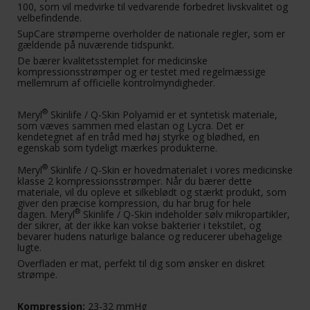
100, som vil medvirke til vedvarende forbedret livskvalitet og
velbefindende.
SupCare strømperne overholder de nationale regler, som er
gældende på nuværende tidspunkt.
De bærer kvalitetsstemplet for medicinske
kompressionsstrømper og er testet med regelmæssige
mellemrum af officielle kontrolmyndigheder.
®
Meryl
Skinlife / Q-Skin Polyamid er et syntetisk materiale,
som væves sammen med elastan og Lycra. Det er
kendetegnet af en tråd med høj styrke og blødhed, en
egenskab som tydeligt mærkes produkterne.
®
Meryl
Skinlife / Q-Skin er hovedmaterialet i vores medicinske
klasse 2 kompressionsstrømper. Når du bærer dette
materiale, vil du opleve et silkeblødt og stærkt produkt, som
giver den præcise kompression, du har brug for hele
®
dagen. Meryl
Skinlife / Q-Skin indeholder sølv mikropartikler,
der sikrer, at der ikke kan vokse bakterier i tekstilet, og
bevarer hudens naturlige balance og reducerer ubehagelige
lugte.
Overfladen er mat, perfekt til dig som ønsker en diskret
strømpe.
Kompression:
23-32 mmHg