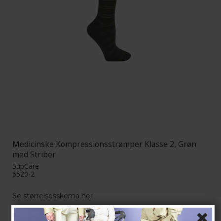
Medicinske Kompressionsstrømper Klasse 2, Grøn
med Striber
SupCare
6520-2
Se størrelsesskema her