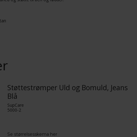
tan
er
Støttestrømper Uld og Bomuld, Jeans
Blå
SupCare
5000-2
Se størrelsesskema her