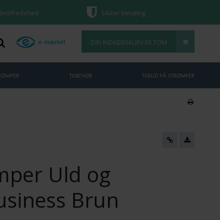
ndetilfredshed
Sikker betaling
DIN INDKØBSKURV ER TOM
TRØMPER
TILBEHØR
TILBUD PÅ STRØMPER
mper Uld og
usiness Brun