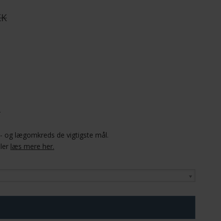
KK
r
el- og lægomkreds de vigtigste mål.
ler
læs mere her.