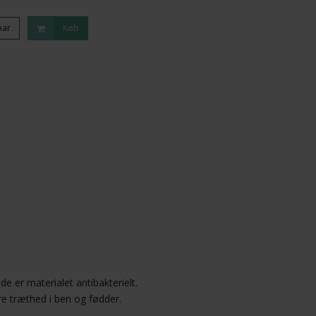
par
Køb
 er materialet antibakterielt.
dre træthed i ben og fødder.