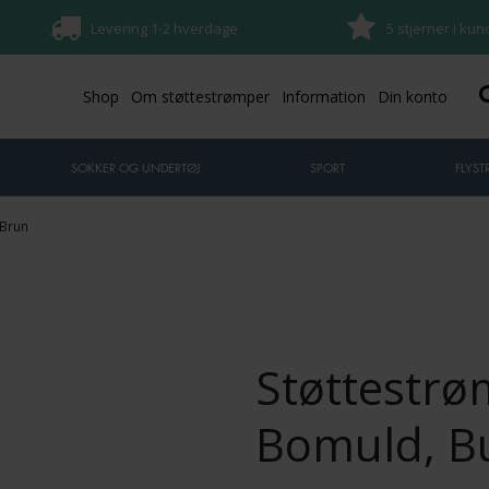
Levering 1-2 hverdage
5 stjerner i ku
Shop
Om støttestrømper
Information
Din konto
SOKKER OG UNDERTØJ
SPORT
FLYS
 Brun
Støttestrø
Bomuld, B