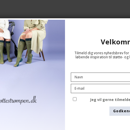
Velkom
Tilmeld dig vores nyhedsbrev for 
løbende inspiration til støtte- 
Støttestrømper Uld og Bomuld, Grå
SupCare
Jeg vil gerne tilmel
5000-1
Godken
Se størrelsesskema her