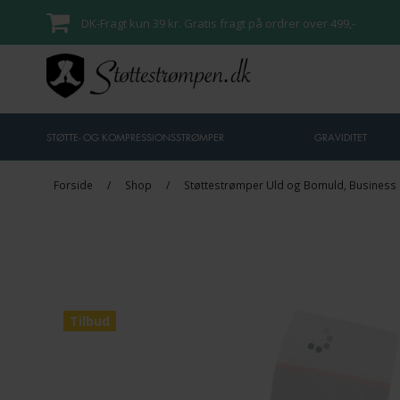
DK-Fragt kun 39 kr. Gratis fragt på ordrer over 499,-
STØTTE- OG KOMPRESSIONSSTRØMPER
GRAVIDITET
Forside
/
Shop
/
Støttestrømper Uld og Bomuld, Business
Tilbud