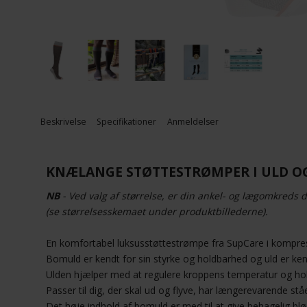
Beskrivelse
Specifikationer
Anmeldelser
KNÆLANGE STØTTESTRØMPER I ULD O
NB
- Ved valg af størrelse, er din ankel- og lægomkreds d
(se størrelsesskemaet under produktbillederne).
En komfortabel luksusstøttestrømpe fra SupCare i kompre
Bomuld er kendt for sin styrke og holdbarhed og uld er ke
Ulden hjælper med at regulere kroppens temperatur og hol
Passer til dig, der skal ud og flyve, har længerevarende stå
Det høje indhold af bomuld er med til at give behagelig blø