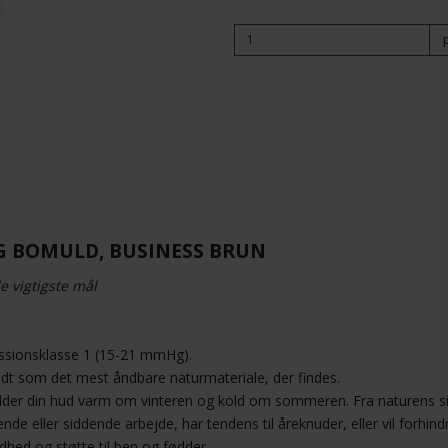
G BOMULD, BUSINESS BRUN
e vigtigste mål
ssionsklasse 1 (15-21 mmHg).
ndt som det mest åndbare naturmateriale, der findes.
der din hud varm om vinteren og kold om sommeren. Fra naturens side
ende eller siddende arbejde, har tendens til åreknuder, eller vil forhin
dhed og støtte til ben og fødder.