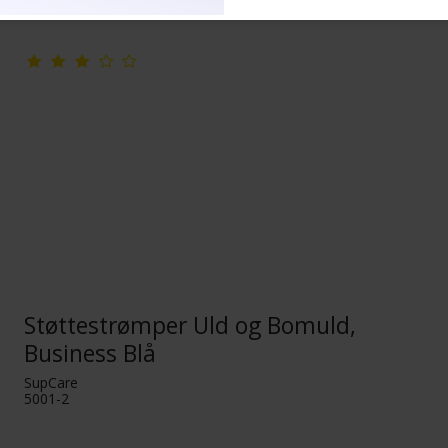
Støttestrømper Uld og Bomuld,
Business Blå
SupCare
5001-2