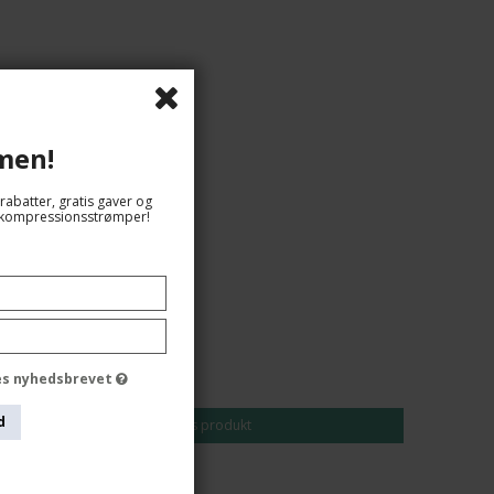
men!
rabatter, gratis gaver og
og kompressionsstrømper!
159,00 DKK
135,00 DKK
des nyhedsbrevet
d
Vis produkt