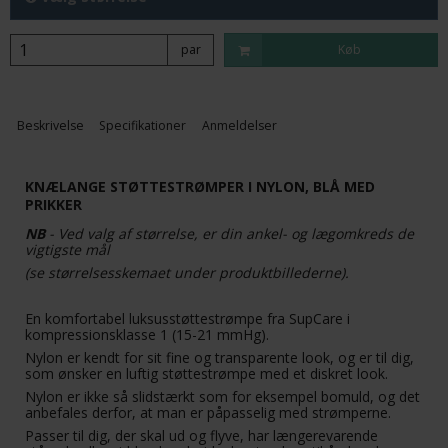
par
Køb
Beskrivelse
Specifikationer
Anmeldelser
KNÆLANGE STØTTESTRØMPER I NYLON, BLÅ MED
PRIKKER
NB
- Ved valg af størrelse, er din ankel- og lægomkreds de
vigtigste mål
(se størrelsesskemaet under produktbillederne).
En komfortabel luksusstøttestrømpe fra SupCare i
kompressionsklasse 1 (15-21 mmHg).
Nylon er kendt for sit fine og transparente look, og er til dig,
som ønsker en luftig støttestrømpe med et diskret look.
Nylon er ikke så slidstærkt som for eksempel bomuld, og det
anbefales derfor, at man er påpasselig med strømperne.
Passer til dig, der skal ud og flyve, har længerevarende