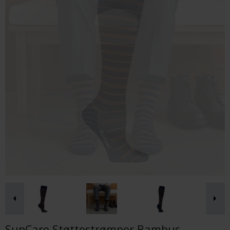
SupCare Støttestrømper Bambus,