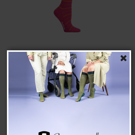
SupCare Støttestrømper Bambus, Pink/Orange
Striber
SupCare
7400-5
Se størrelsesskema her