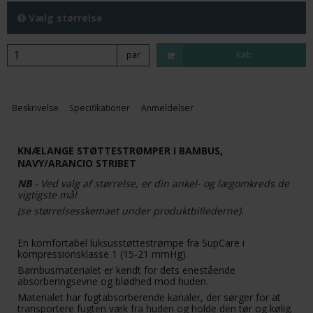
Vælg størrelse
par
Køb
Beskrivelse
Specifikationer
Anmeldelser
KNÆLANGE STØTTESTRØMPER I BAMBUS,
NAVY/ARANCIO STRIBET
NB
- Ved valg af størrelse, er din ankel- og lægomkreds de
vigtigste mål
(se størrelsesskemaet under produktbillederne).
En komfortabel luksusstøttestrømpe fra SupCare i
kompressionsklasse 1 (15-21 mmHg).
Bambusmaterialet er kendt for dets enestående
absorberingsevne og blødhed mod huden.
Materialet har fugtabsorberende kanaler, der sørger for at
transportere fugten væk fra huden og holde den tør og kølig.